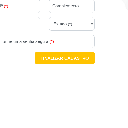
Nº
(*)
Complemento
Informe uma senha segura
(*)