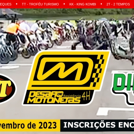
•
•
•
BEQUES
TT - TROFÉU TURISMO
KK - KING KOMBI
2T - 2 TEMPOS