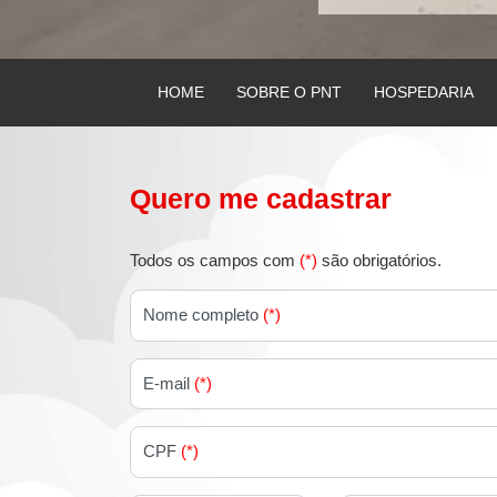
HOME
SOBRE O PNT
HOSPEDARIA
Quero me cadastrar
Todos os campos com
(*)
são obrigatórios.
Nome completo
(*)
E-mail
(*)
CPF
(*)